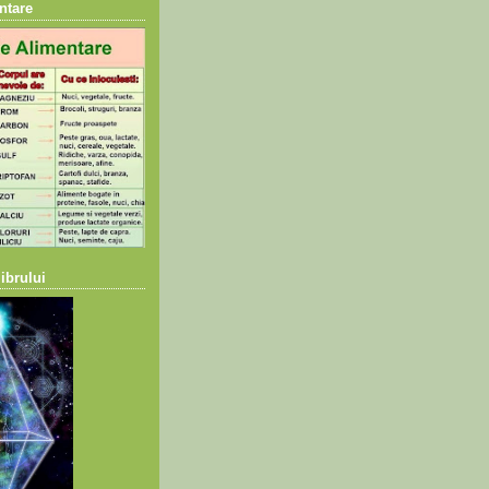
ntare
ibrului