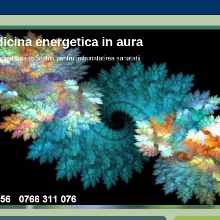
icina energetica in aura
giedivina.ro Sfaturi pentru imbunatatirea sanatatii