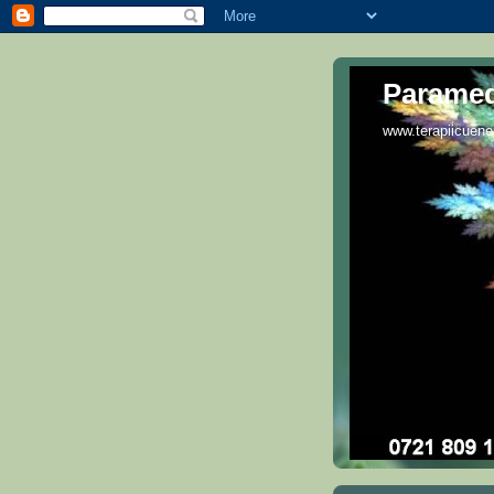
Paramed
www.terapiicuener