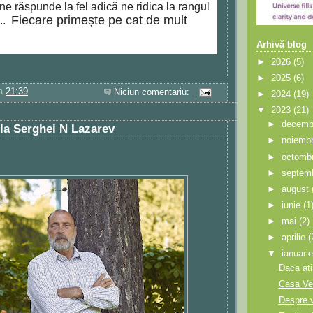
răspunde la fel adică ne ridica la rangul
Fiecare primește pe cat de mult
...
Arhivă blog
►
2026
(5)
►
2025
(6)
la
21:39
Niciun comentariu:
►
2024
(19)
▼
2023
(21)
►
decemb
 la Serghei N Lazarev
►
noiemb
►
octomb
►
septem
►
august
►
iunie
(1
►
mai
(2)
►
aprilie
(
▼
ianuari
Daca ati
Casa Ver
Despre v