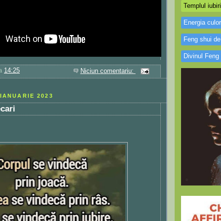
Templul iubiri
Energia culor
Feng shui de
Divinul Feng
la
14:25
Niciun comentariu:
 IANUARIE 2023
cari