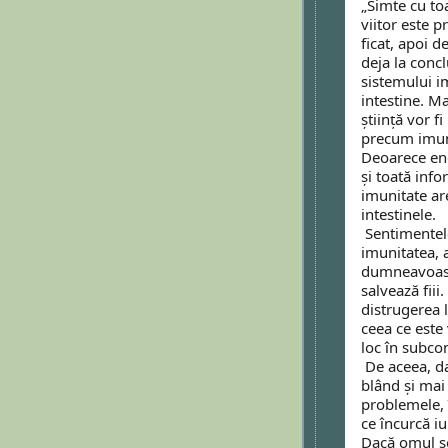
„Simte cu toa
viitor este p
ficat, apoi de
deja la conc
sistemului i
intestine. M
știință vor fi
precum imuni
Deoarece ener
și toată inf
imunitate are
intestinele. 
 Sentimentele agresive distrug sufletul și scad 
imunitatea, a
dumneavoastr
salvează fiii.
distrugerea 
ceea ce este 
loc în subcon
 De aceea, dacă omul, primind o boală, devine mai 
blând și mai 
problemele, î
ce încurcă iub
Dacă omul se