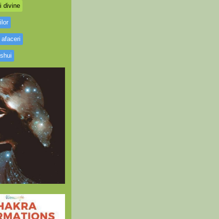
i divine
ilor
 afaceri
 shui