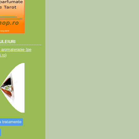
 ULEIURI
e aromaterapie (pe
.ro)
 tratamente