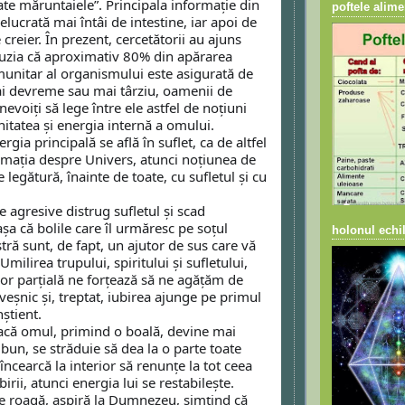
te măruntaiele”. Principala informație din 
poftele alime
relucrată mai întâi de intestine, iar apoi de 
 creier. În prezent, cercetătorii au ajuns 
luzia că aproximativ 80% din apărarea 
munitar al organismului este asigurată de 
ai devreme sau mai târziu, oamenii de 
 nevoiți să lege între ele astfel de noțiuni 
tatea și energia internă a omului. 
gia principală se află în suflet, ca de altfel 
ormația despre Univers, atunci noțiunea de 
 legătură, înainte de toate, cu sufletul și cu 
șa că bolile care îl urmăresc pe soțul 
holonul echil
ă sunt, de fapt, un ajutor de sus care vă 
 Umilirea trupului, spiritului și sufletului, 
lor parțială ne forțează să ne agățăm de 
veșnic și, treptat, iubirea ajunge pe primul 
știent.
bun, se străduie să dea la o parte toate 
ncearcă la interior să renunțe la tot ceea 
irii, atunci energia lui se restabilește. 
 roagă, aspiră la Dumnezeu, simțind că 