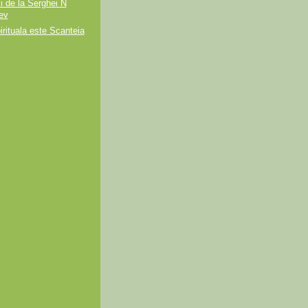
ii de la Serghei N
ev
irituala este Scanteia