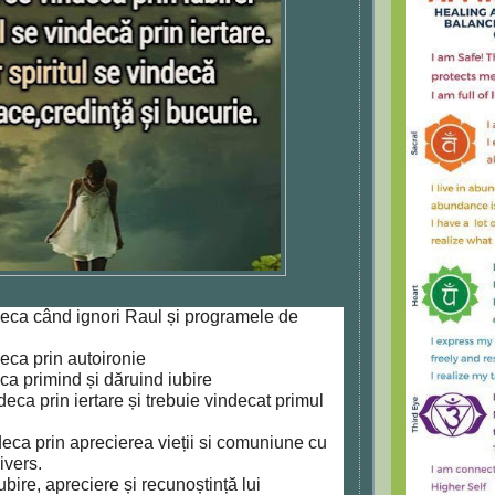
eca când ignori Raul și programele de
eca prin autoironie
ca primind și dăruind iubire
deca prin iertare și trebuie vindecat primul
ndeca prin aprecierea vieții si comuniune cu
vers.
bire, apreciere și recunoștință lui