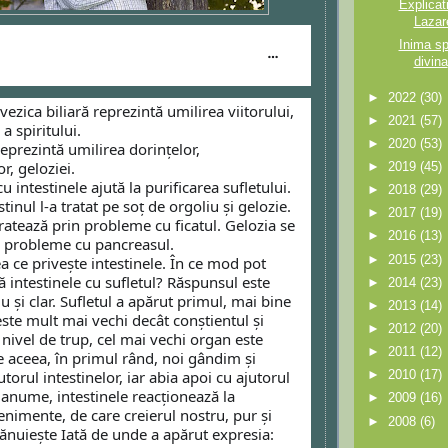
Explicat
Lazar
Inima sp
ev Romania
divina
►
2022
(30)
 vezica biliară reprezintă umilirea viitorului, 
►
2021
(57)
 a spiritului. 
►
2020
(53)
eprezintă umilirea dorințelor, 
, geloziei. 
►
2019
(45)
 intestinele ajută la purificarea sufletului.
►
2018
(29)
►
2017
(19)
ratează prin probleme cu ficatul. Gelozia se 
►
2016
(13)
n probleme cu pancreasul.
►
2015
(23)
 intestinele cu sufletul? Răspunsul este 
►
2014
(23)
u și clar. Sufletul a apărut primul, mai bine 
►
2013
(14)
 este mult mai vechi decât conștientul și 
►
2012
(20)
a nivel de trup, cel mai vechi organ este 
►
2011
(12)
e aceea, în primul rând, noi gândim și 
torul intestinelor, iar abia apoi cu ajutorul 
►
2010
(17)
i anume, intestinele reacționează la 
►
2009
(16)
enimente, de care creierul nostru, pur și 
►
2008
(6)
ănuiește Iată de unde a apărut expresia: 