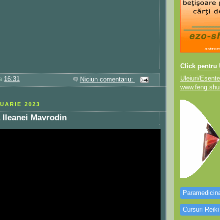
Click pentru
Uleiuri/Esent
la
16:31
Niciun comentariu:
www.feng.shui
NUARIE 2023
 Ileanei Mavrodin
Paramedicina
Cursuri Reiki