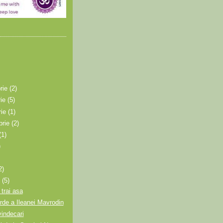
rie
(2)
rie
(5)
rie
(1)
brie
(2)
(1)
)
2)
e
(5)
 trai asa
de a Ileanei Mavrodin
indecari