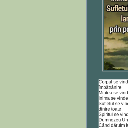
Corpul se vind
îmbătrânire
Mintea se vind
Inima se vinde
Sufletul se vin
dintre toate
Spiritul se vi
Dumnezeu Uni
Când dăruim iu