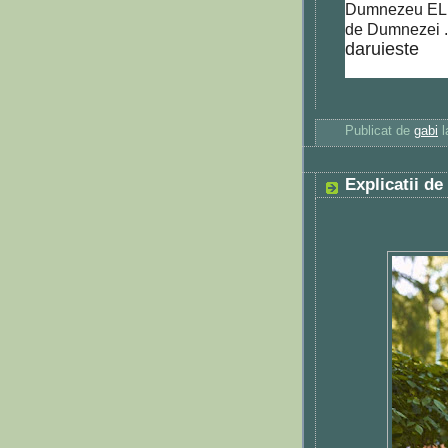
Dumnezeu ELne 
de Dumnezei 
daruieste
Publicat de
gabi
Explicatii de